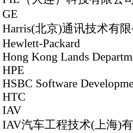
GE
Harris(北京)通讯技术有
Hewlett-Packard
Hong Kong Lands Departm
HPE
HSBC Software Developme
HTC
IAV
IAV汽车工程技术(上海)