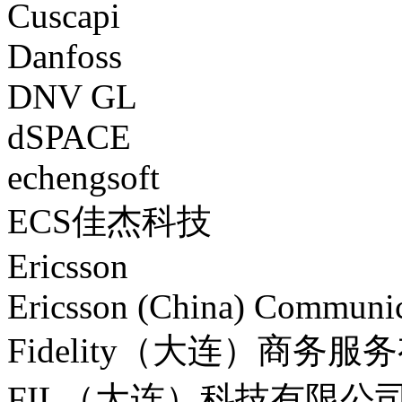
Cuscapi
Danfoss
DNV GL
dSPACE
echengsoft
ECS佳杰科技
Ericsson
Ericsson (China) Communic
Fidelity（大连）商务
FIL（大连）科技有限公