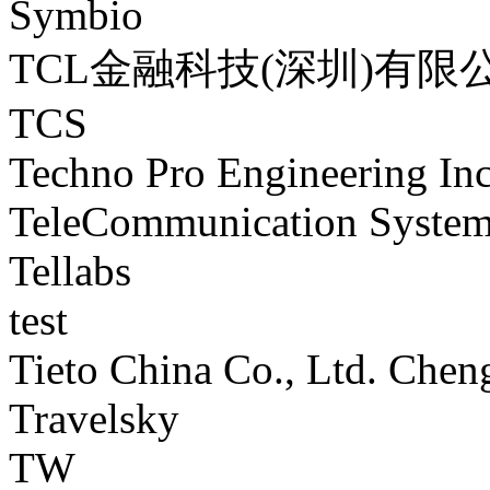
Symbio
TCL金融科技(深圳)有限
TCS
Techno Pro Engineering In
TeleCommunication Syste
Tellabs
test
Tieto China Co., Ltd. Che
Travelsky
TW