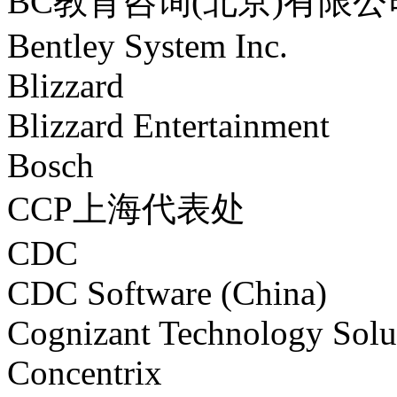
BC教育咨询(北京)有限公
Bentley System Inc.
Blizzard
Blizzard Entertainment
Bosch
CCP上海代表处
CDC
CDC Software (China)
Cognizant Technology Solu
Concentrix