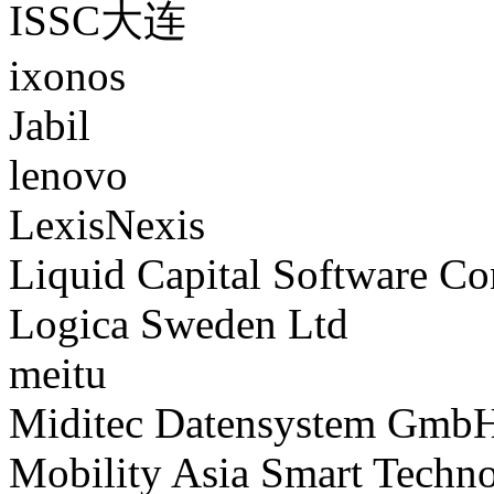
ISSC大连
ixonos
Jabil
lenovo
LexisNexis
Liquid Capital Software C
Logica Sweden Ltd
meitu
Miditec Datensystem Gmb
Mobility Asia Smart Techno