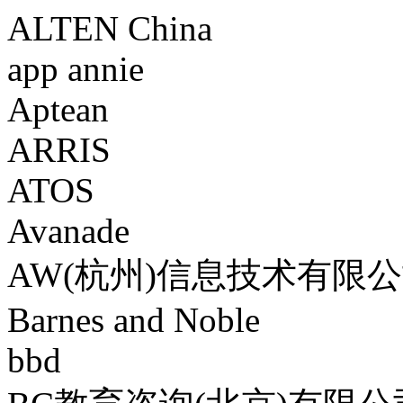
ALTEN China
app annie
Aptean
ARRIS
ATOS
Avanade
AW(杭州)信息技术有限
Barnes and Noble
bbd